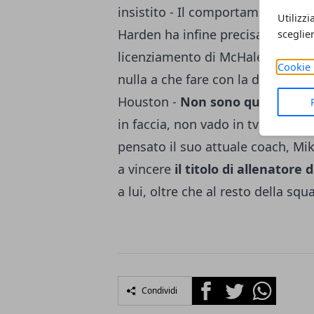
insistito - Il comportamento di 
Utilizzi
Harden ha infine precisato che l
sceglie
licenziamento di McHale, giunto a
Cookie 
nulla a che fare con la decisione d
Houston -
Non sono questo tipo
in faccia, non vado in tv". A pre
pensato il suo attuale coach, Mik
a vincere
il titolo di allenatore 
a lui, oltre che al resto della squ
Facebook
Twitter
Whatsapp
Condividi