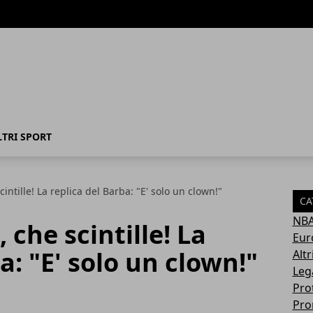
LTRI SPORT
ntille! La replica del Barba: "E' solo un clown!"
CA
NB
che scintille! La
Eur
a: "E' solo un clown!"
Altr
Leg
Pro
Pro