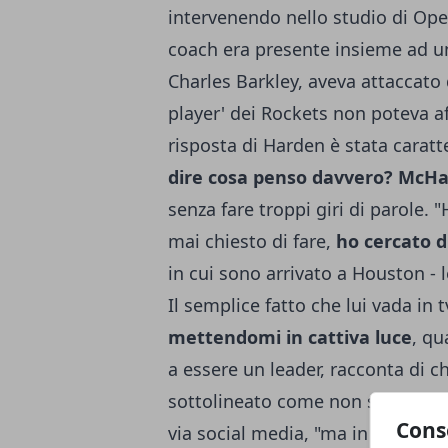
intervenendo nello studio di Op
coach era presente insieme ad un
Charles Barkley,
aveva attaccato
player' dei Rockets non poteva af
risposta di Harden è stata caratte
dire cosa penso davvero? McHa
senza fare troppi giri di parole.
mai chiesto di fare,
ho cercato 
in cui sono arrivato a Houston - 
Il semplice fatto che lui vada in 
mettendomi in cattiva luce
, qu
a essere un leader, racconta di c
sottolineato come non sia di su
Cons
via social media, "ma in questo 