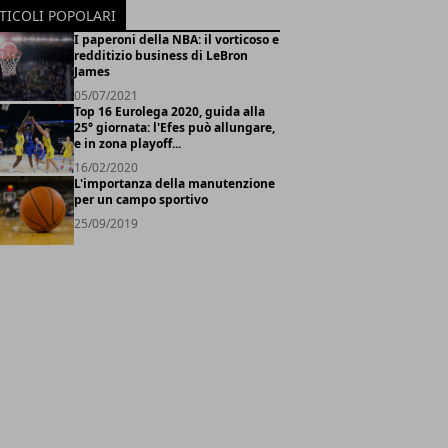
TICOLI POPOLARI
I paperoni della NBA: il vorticoso e
redditizio business di LeBron
James
05/07/2021
Top 16 Eurolega 2020, guida alla
25° giornata: l'Efes può allungare,
e in zona playoff...
16/02/2020
L'importanza della manutenzione
per un campo sportivo
25/09/2019