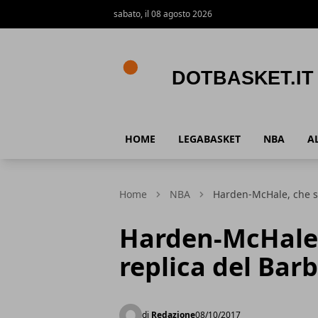
sabato, il 08 agosto 2026
DotBasket.it
HOME
LEGABASKET
NBA
A
Home
NBA
Harden-McHale, che sci
Harden-McHale, 
replica del Barb
di
Redazione
08/10/2017