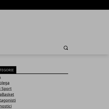
Cerca
TEGORIE
A
olega
i Sport
aBasket
tagonisti
nostici