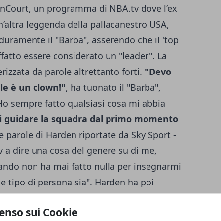
enCourt, un programma di NBA.tv dove l’ex
’altra leggenda della pallacanestro USA,
 duramente il "Barba"
, asserendo che il 'top
fatto essere considerato un "leader". La
rizzata da parole altrettanto forti.
"Devo
le è un clown!"
, ha tuonato il "Barba",
 "Ho sempre fatto qualsiasi cosa mi abbia
di guidare la squadra dal primo momento
le parole di Harden riportate da Sky Sport -
tv a dire una cosa del genere su di me,
ando non ha mai fatto nulla per insegnarmi
he tipo di persona sia". Harden ha poi
o gradimento rispondere a certe polemiche
enso sui Cookie
caso devo difendere il mio nome - ha