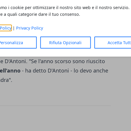
McHale dimostra che tipo di persona è".
amo i cookie per ottimizzare il nostro sito web e il nostro servizio.
ui non c'entra assolutamente nulla nel
re a quali categorie dare il tuo consenso.
ll'inizio della stagione 2015-2016: "Non ho
Policy
|
Privacy Policy
ella società - ha ribadito il top player di
 di persona.
Se ho da dire qualcosa, la dico
Personalizza
Rifiuta Opzionali
Accetta Tut
ndere le difese di James Harden ci ha
e D'Antoni. "Se l'anno scorso sono riuscito
dell'anno
- ha detto D'Antoni - lo devo anche
adra".