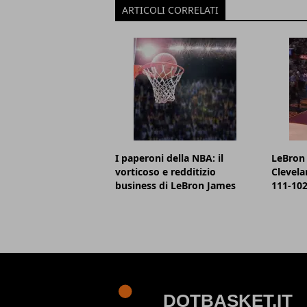
ARTICOLI CORRELATI
I paperoni della NBA: il
LeBron 
vorticoso e redditizio
Clevela
business di LeBron James
111-102,