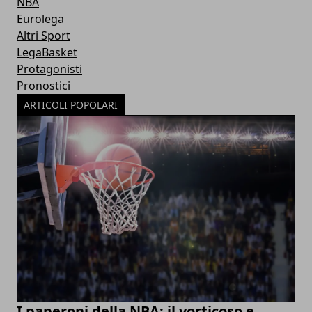
NBA
Eurolega
Altri Sport
LegaBasket
Protagonisti
Pronostici
ARTICOLI POPOLARI
I paperoni della NBA: il vorticoso e