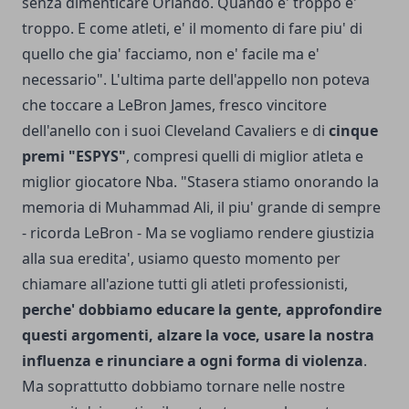
senza dimenticare Orlando. Quando e' troppo e'
troppo. E come atleti, e' il momento di fare piu' di
quello che gia' facciamo, non e' facile ma e'
necessario". L'ultima parte dell'appello non poteva
che toccare a LeBron James, fresco vincitore
dell'anello con i suoi Cleveland Cavaliers e di
cinque
premi "ESPYS"
, compresi quelli di miglior atleta e
miglior giocatore Nba. "Stasera stiamo onorando la
memoria di Muhammad Ali, il piu' grande di sempre
- ricorda LeBron - Ma se vogliamo rendere giustizia
alla sua eredita', usiamo questo momento per
chiamare all'azione tutti gli atleti professionisti,
perche' dobbiamo educare la gente, approfondire
questi argomenti, alzare la voce, usare la nostra
influenza e rinunciare a ogni forma di violenza
.
Ma soprattutto dobbiamo tornare nelle nostre