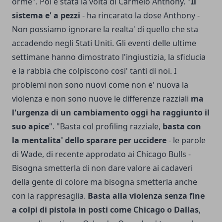
orme". Poi è stata la volta di Carmelo Anthony. "
Il
sistema e' a pezzi
- ha rincarato la dose Anthony -
Non possiamo ignorare la realta' di quello che sta
accadendo negli Stati Uniti. Gli eventi delle ultime
settimane hanno dimostrato l'ingiustizia, la sfiducia
e la rabbia che colpiscono cosi' tanti di noi. I
problemi non sono nuovi come non e' nuova la
violenza e non sono nuove le differenze razziali
ma
l'urgenza di un cambiamento oggi ha raggiunto il
suo apice
". "Basta col profiling razziale,
basta con
la mentalita' dello sparare per uccidere
- le parole
di Wade, di recente approdato ai Chicago Bulls -
Bisogna smetterla di non dare valore ai cadaveri
della gente di colore ma bisogna smetterla anche
con la rappresaglia.
Basta alla violenza senza fine
a colpi di pistola in posti come Chicago o Dallas
,