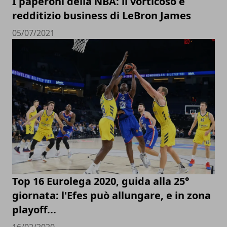
I paperoni della NBA: il vorticoso e
redditizio business di LeBron James
05/07/2021
Top 16 Eurolega 2020, guida alla 25°
giornata: l'Efes può allungare, e in zona
playoff...
16/02/2020