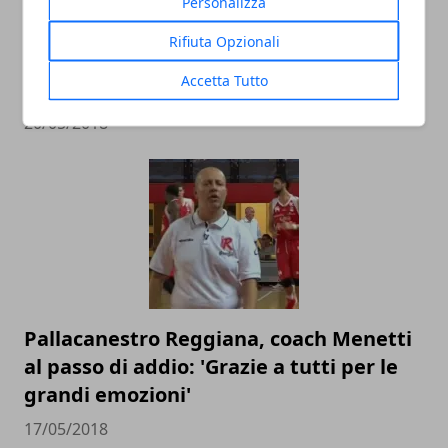
Personalizza
Pistoia Basket 2000: annunciato il
Rifiuta Opzionali
divorzio ufficiale da coach Vincenzo
Accetta Tutto
Esposito
20/05/2018
Pallacanestro Reggiana, coach Menetti
al passo di addio: 'Grazie a tutti per le
grandi emozioni'
17/05/2018