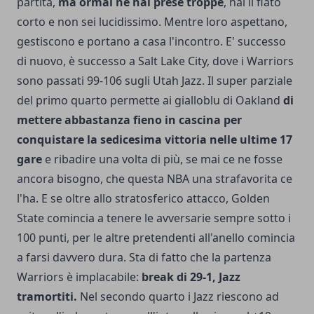
partita,
ma ormai ne hai prese troppe
, hai il fiato
corto e non sei lucidissimo. Mentre loro aspettano,
gestiscono e portano a casa l'incontro. E' successo
di nuovo, è successo a Salt Lake City, dove i Warriors
sono passati 99-106 sugli Utah Jazz. Il super parziale
del primo quarto permette ai gialloblu di Oakland
di
mettere abbastanza fieno in cascina per
conquistare la sedicesima vittoria nelle ultime 17
gare
e ribadire una volta di più, se mai ce ne fosse
ancora bisogno, che questa NBA una strafavorita ce
l'ha. E se oltre allo stratosferico attacco, Golden
State comincia a tenere le avversarie sempre sotto i
100 punti, per le altre pretendenti all'anello comincia
a farsi davvero dura. Sta di fatto che la partenza
Warriors è implacabile:
break di 29-1, Jazz
tramortiti.
Nel secondo quarto i Jazz riescono ad