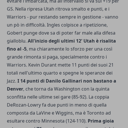
evitare l'imbarcata, ma all'intervallo si va sul +19 per
GS. Nella ripresa Utah ritrova smalto e punti, e i
Warriors - pur restando sempre in gestione - vanno
un pò in difficoltà. Ingles colpisce a ripetizione,
Gobert punge dove sa di poter far male alla difesa
gialloblu.
All'inizio degli ultimi 12' Utah è risalita
fino al -5
, ma chiaramente lo sforzo per una così
grande rimonta si paga, specialmente contro i
Warriors. Kevin Durant mette 11 punti dei suoi 21
totali nell'ultimo quarto e spegne le speranze dei
Jazz.
I 14 punti di Danilo Gallinari non bastano a
Denver
, che torna da Washington con la quinta
sconfitta nelle ultime sei gare (85-92). La coppia
DeRozan-Lowry fa due punti in meno di quella
composta da LaVine e Wiggins, ma è Toronto ad
esultare contro Minnesota (124-110).
Prima gioia