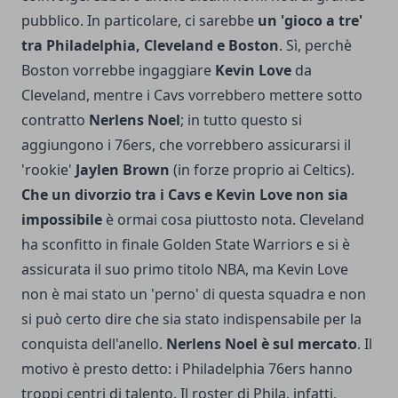
pubblico. In particolare, ci sarebbe
un 'gioco a tre'
tra Philadelphia, Cleveland e Boston
. Sì, perchè
Boston vorrebbe ingaggiare
Kevin Love
da
Cleveland, mentre i Cavs vorrebbero mettere sotto
contratto
Nerlens Noel
; in tutto questo si
aggiungono i 76ers, che vorrebbero assicurarsi il
'rookie'
Jaylen Brown
(in forze proprio ai Celtics).
Che un divorzio tra i Cavs e Kevin Love non sia
impossibile
è ormai cosa piuttosto nota. Cleveland
ha sconfitto in finale Golden State Warriors e si è
assicurata il suo primo titolo NBA, ma Kevin Love
non è mai stato un 'perno' di questa squadra e non
si può certo dire che sia stato indispensabile per la
conquista dell'anello.
Nerlens Noel è sul mercato
. Il
motivo è presto detto: i Philadelphia 76ers hanno
troppi centri di talento. Il roster di Phila, infatti,