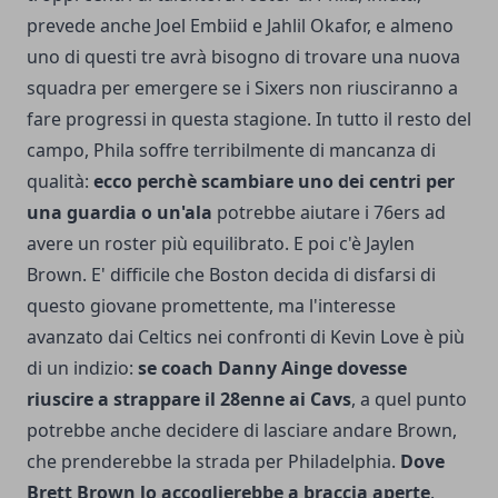
prevede anche Joel Embiid e Jahlil Okafor, e almeno
uno di questi tre avrà bisogno di trovare una nuova
squadra per emergere se i Sixers non riusciranno a
fare progressi in questa stagione. In tutto il resto del
campo, Phila soffre terribilmente di mancanza di
qualità:
ecco perchè scambiare uno dei centri per
una guardia o un'ala
potrebbe aiutare i 76ers ad
avere un roster più equilibrato. E poi c'è Jaylen
Brown. E' difficile che Boston decida di disfarsi di
questo giovane promettente, ma l'interesse
avanzato dai Celtics nei confronti di Kevin Love è più
di un indizio:
se coach Danny Ainge dovesse
riuscire a strappare il 28enne ai Cavs
, a quel punto
potrebbe anche decidere di lasciare andare Brown,
che prenderebbe la strada per Philadelphia.
Dove
Brett Brown lo accoglierebbe a braccia aperte
.