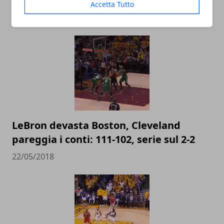
redditizio business di LeBron James
Accetta Tutto
05/07/2021
LeBron devasta Boston, Cleveland
pareggia i conti: 111-102, serie sul 2-2
22/05/2018