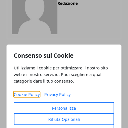
Redazione
Consenso sui Cookie
ARTICOLI CORRELATI
Utilizziamo i cookie per ottimizzare il nostro sito
web e il nostro servizio. Puoi scegliere a quali
categorie dare il tuo consenso.
Cookie Policy
|
Privacy Policy
Personalizza
I paperoni della NBA: il vorticoso e
Rifiuta Opzionali