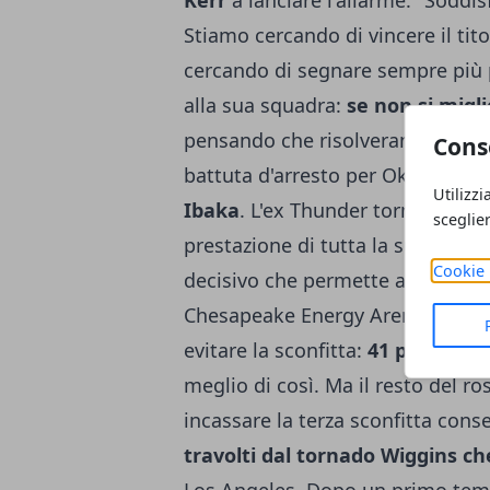
Kerr
a lanciare l'allarme: "Soddis
Stiamo cercando di vincere il t
cercando di segnare sempre più p
alla sua squadra:
se non si migli
pensando che risolveranno sempre
Cons
battuta d'arresto per Oklahoma,
Utilizzi
Ibaka
. L'ex Thunder torna nella 
sceglie
prestazione di tutta la sua carrie
Cookie 
decisivo che permette agli
Orlan
Chesapeake Energy Arena (117-11
evitare la sconfitta:
41 punti, 16 
meglio di così. Ma il resto del r
incassare la terza sconfitta cons
travolti dal tornado Wiggins ch