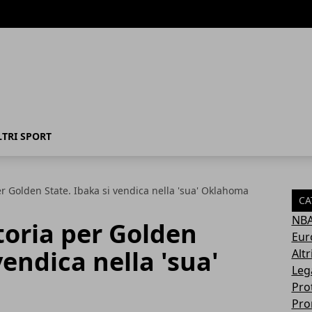
LTRI SPORT
er Golden State. Ibaka si vendica nella 'sua' Oklahoma
CA
NB
toria per Golden
Eur
vendica nella 'sua'
Altr
Leg
Pro
Pro