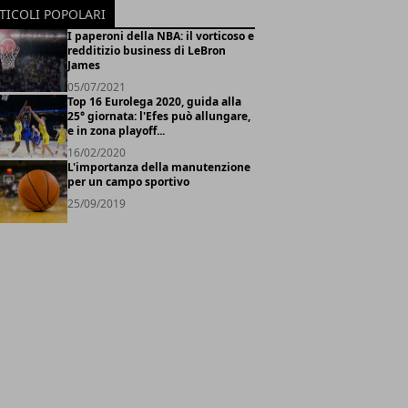
TICOLI POPOLARI
I paperoni della NBA: il vorticoso e
redditizio business di LeBron
James
05/07/2021
Top 16 Eurolega 2020, guida alla
25° giornata: l'Efes può allungare,
e in zona playoff...
16/02/2020
L'importanza della manutenzione
per un campo sportivo
25/09/2019