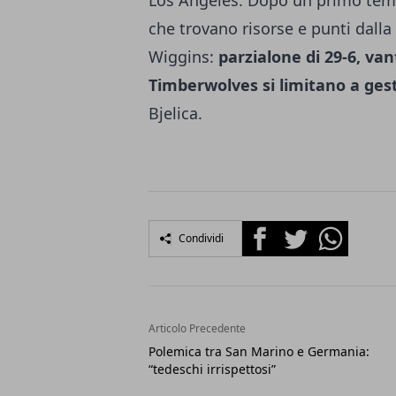
Los Angeles. Dopo un primo temp
che trovano risorse e punti dalla 
Wiggins:
parzialone di 29-6, van
Timberwolves si limitano a gest
Bjelica.
Facebook
Twitter
Whatsapp
Condividi
Articolo Precedente
Polemica tra San Marino e Germania:
“tedeschi irrispettosi”