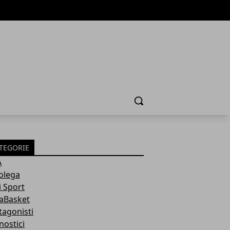
Cerca
TEGORIE
A
olega
i Sport
aBasket
tagonisti
nostici