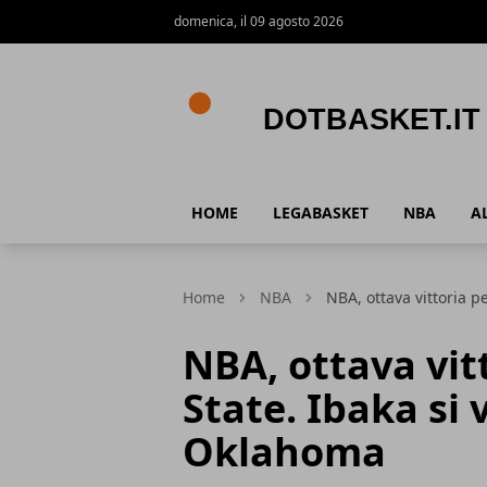
domenica, il 09 agosto 2026
DotBasket.it
HOME
LEGABASKET
NBA
A
Home
NBA
NBA, ottava vittoria p
NBA, ottava vit
State. Ibaka si 
Oklahoma