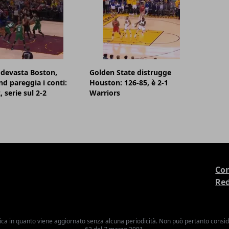
devasta Boston,
Golden State distrugge
nd pareggia i conti:
Houston: 126-85, è 2-1
 serie sul 2-2
Warriors
Con
Re
ica in quanto viene aggiornato senza alcuna periodicità. Non può pertanto consider