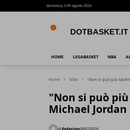
domenica, il 09 agosto 2026
DotBasket.it
HOME
LEGABASKET
NBA
A
Home
NBA
"Non si può più tacere
"Non si può più 
Michael Jordan 
di
Redazione
26/07/2016