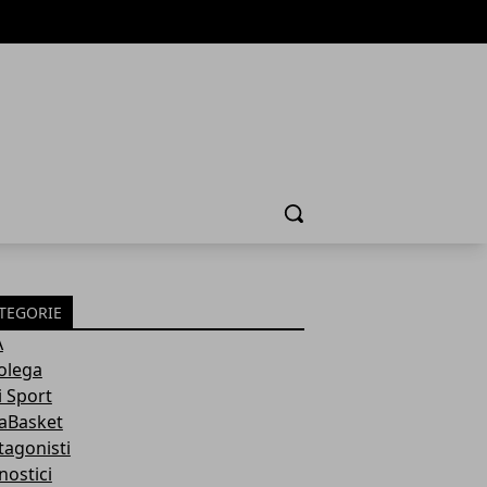
Cerca
TEGORIE
A
olega
i Sport
aBasket
tagonisti
nostici