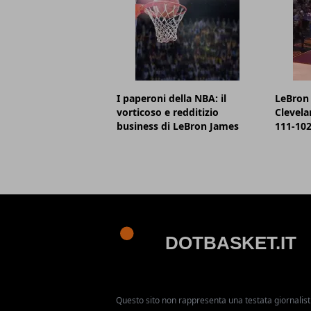
I paperoni della NBA: il
LeBron 
vorticoso e redditizio
Clevela
business di LeBron James
111-102,
Questo sito non rappresenta una testata giornalist