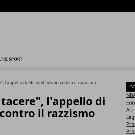
LTRI SPORT
", l'appello di Michael Jordan contro il razzismo
CA
NB
tacere", l'appello di
Eur
contro il razzismo
Altr
Leg
Pro
Pro