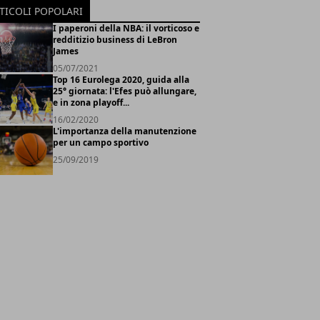
TICOLI POPOLARI
I paperoni della NBA: il vorticoso e
redditizio business di LeBron
James
05/07/2021
Top 16 Eurolega 2020, guida alla
25° giornata: l'Efes può allungare,
e in zona playoff...
16/02/2020
L'importanza della manutenzione
per un campo sportivo
25/09/2019