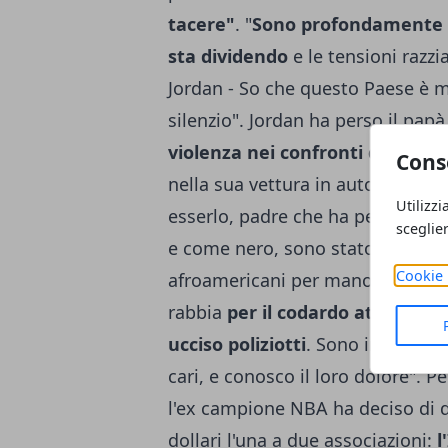
tacere"
. "
Sono profondamente tr
sta dividendo
e le tensioni razzi
Jordan - So che questo Paese è me
silenzio". Jordan ha perso il pap
violenza nei confronti di un ne
Cons
nella sua vettura in autostrada,
Utilizzi
esserlo, padre che ha perso il pr
sceglie
e come nero, sono stato profond
Cookie 
afroamericani per mano di agenti
rabbia
per il codardo atto di od
ucciso poliziotti
. Sono in lutto i
cari, e conosco il loro dolore". 
l'ex campione NBA ha deciso di d
dollari l'una a due associazioni:
l