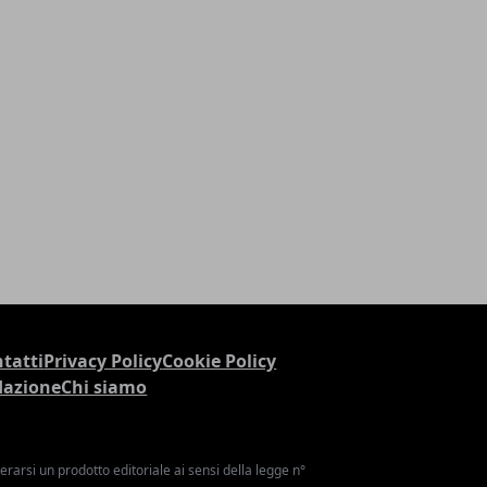
tatti
Privacy Policy
Cookie Policy
dazione
Chi siamo
arsi un prodotto editoriale ai sensi della legge n°