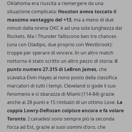
Oklahoma era riuscita a riemergere da una
situazione complicata:
Houston aveva toccato il
massimo vantaggio del +13
, ma a meno di due
minuti dalla sirena OKC è ad una sola lunghezza dai
Rockets. Ma i Thunder falliscono ben tre chances
(una con Oladipo, due proprio con Westbrook):
troppe per sperare di vincere. In un altro match
notturno è stato scritto un altro pezzo di storia:
il
punto numero 27.315 di LeBron James
, che
scavalca Elvin Hayes al nono posto della classifica
marcatori di tutti i tempi. Cleveland si gode il suo
fenomeno e si sbarazza di Miami (114-84) grazie
anche ai 28 punti e 15 rimbalzi di un ottimo Love.
La
coppia Lowry-DeRozan colpisce ancora e fa volare
Toronto
. I canadesi sono sempre più la seconda
forza ad Est, grazie ai suoi uomini d'oro, che