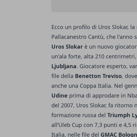
Ecco un profilo di Uros Slokar, la
Pallacanestro Cantù, che l'anno 
Uros Slokar
è un nuovo giocator
un'ala forte, alta 210 centrimetri,
Ljubljana
. Giocatore esperto, va
file della
Benetton Treviso
, dov
anche una Coppa Italia. Nel genna
Udine
prima di approdare in Nba,
del 2007, Uros Slokar, fa ritorno
formazione russa del
Triumph Ly
all’Uleb Cup con 7,3 punti e 4,5 ri
Italia, nelle file del
GMAC Bologn