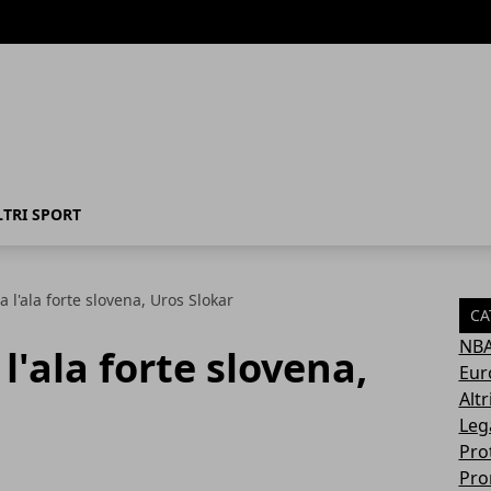
LTRI SPORT
 l'ala forte slovena, Uros Slokar
CA
NB
l'ala forte slovena,
Eur
Altr
Leg
Pro
Pro