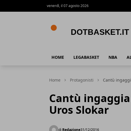
venerdì, il 07 agosto 2026
DotBasket.it
HOME
LEGABASKET
NBA
A
Home
Protagonisti
Cantù ingaggia
Cantù ingaggia 
Uros Slokar
di
Redazione
31/12/2016