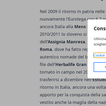
Nel 2009 il ritorno in patria nelle f
nuovamente l’Eurolega con 6,2 pun
ancora Italia alla
Mens Sana Sie
Cons
2010/2011 lo sloveno si regalerà 
Utilizzi
dell
’Assignia Manresa
, poi anco
sceglie
Roma
, dove ha fatto registrare 8
Cookie 
autentico nomade del basket che 
file dell'
Herbalife Gran Canaria
tornato in campo nel 2013/2014 i
trasferirsi a dicembre nell
'Estud
ritorno in Italia, ancora una volta,
apporto per la conquista della sa
vestito anche la maglia della na