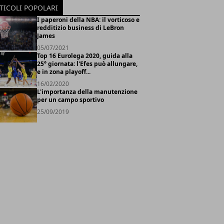
TICOLI POPOLARI
I paperoni della NBA: il vorticoso e
redditizio business di LeBron
James
05/07/2021
Top 16 Eurolega 2020, guida alla
25° giornata: l'Efes può allungare,
e in zona playoff...
16/02/2020
L'importanza della manutenzione
per un campo sportivo
25/09/2019