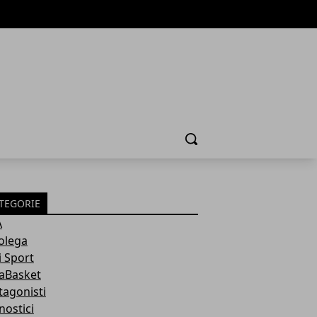
Cerca
TEGORIE
A
olega
i Sport
aBasket
tagonisti
nostici