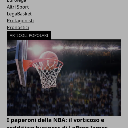
Altri Sport
LegaBasket
Protagonisti
Pronostici
ARTICOLI POPOLARI
I paperoni della NBA: il vorticoso e
redditizio business di LeBron James