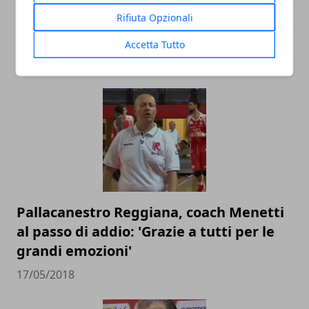
Pistoia Basket 2000: annunciato il
Rifiuta Opzionali
divorzio ufficiale da coach Vincenzo
Esposito
Accetta Tutto
20/05/2018
Pallacanestro Reggiana, coach Menetti
al passo di addio: 'Grazie a tutti per le
grandi emozioni'
17/05/2018