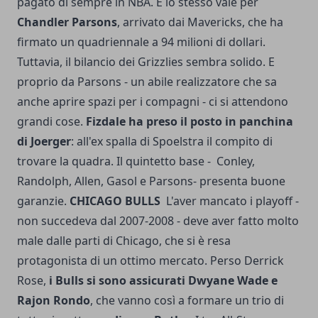
pagato di sempre in NBA. E lo stesso vale per
Chandler Parsons
, arrivato dai Mavericks, che ha
firmato un quadriennale a 94 milioni di dollari.
Tuttavia, il bilancio dei Grizzlies sembra solido. E
proprio da Parsons - un abile realizzatore che sa
anche aprire spazi per i compagni - ci si attendono
grandi cose.
Fizdale ha preso il posto in panchina
di Joerger
: all'ex spalla di Spoelstra il compito di
trovare la quadra. Il quintetto base - Conley,
Randolph, Allen, Gasol e Parsons- presenta buone
garanzie.
CHICAGO BULLS
L'aver mancato i playoff -
non succedeva dal 2007-2008 - deve aver fatto molto
male dalle parti di Chicago, che si è resa
protagonista di un ottimo mercato. Perso Derrick
Rose,
i Bulls si sono assicurati Dwyane Wade e
Rajon Rondo
, che vanno così a formare un trio di