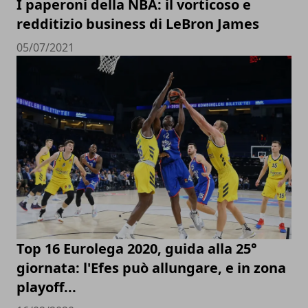
I paperoni della NBA: il vorticoso e
redditizio business di LeBron James
05/07/2021
Top 16 Eurolega 2020, guida alla 25°
giornata: l'Efes può allungare, e in zona
playoff...