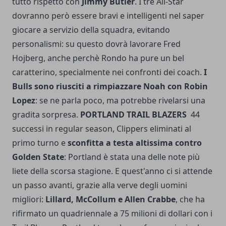
tutto rispetto con
Jimmy Butler
. I tre All-Star
dovranno però essere bravi e intelligenti nel saper
giocare a servizio della squadra, evitando
personalismi: su questo dovrà lavorare Fred
Hojberg, anche perchè Rondo ha pure un bel
caratterino, specialmente nei confronti dei coach.
I
Bulls sono riusciti a rimpiazzare Noah con Robin
Lopez
: se ne parla poco, ma potrebbe rivelarsi una
gradita sorpresa.
PORTLAND TRAIL BLAZERS
44
successi in regular season, Clippers eliminati al
primo turno e
sconfitta a testa altissima contro
Golden State
: Portland è stata una delle note più
liete della scorsa stagione. E quest'anno ci si attende
un passo avanti, grazie alla verve degli uomini
migliori:
Lillard, McCollum e Allen Crabbe
, che ha
rifirmato un quadriennale a 75 milioni di dollari con i