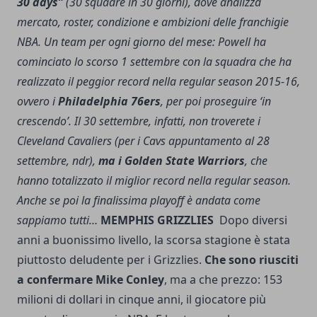
30 days”
(30 squadre in 30 giorni), dove analizza
mercato, roster, condizione e ambizioni delle franchigie
NBA. Un team per ogni giorno del mese: Powell ha
cominciato lo scorso 1 settembre con la squadra che ha
realizzato il peggior record nella regular season 2015-16,
ovvero i
Philadelphia 76ers
, per poi proseguire ‘in
crescendo’. Il 30 settembre, infatti, non troverete i
Cleveland Cavaliers (per i Cavs appuntamento al 28
settembre, ndr),
ma i Golden State Warriors
, che
hanno totalizzato il miglior record nella regular season.
Anche se poi la finalissima playoff è andata come
sappiamo tutti…
MEMPHIS GRIZZLIES
Dopo diversi
anni a buonissimo livello, la scorsa stagione è stata
piuttosto deludente per i Grizzlies.
Che sono riusciti
a confermare Mike Conley
, ma a che prezzo: 153
milioni di dollari in cinque anni, il giocatore più