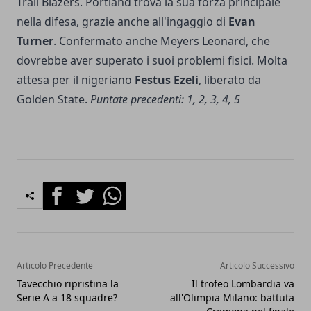
Trail Blazers. Portland trova la sua forza principale
nella difesa, grazie anche all'ingaggio di
Evan
Turner
. Confermato anche Meyers Leonard, che
dovrebbe aver superato i suoi problemi fisici. Molta
attesa per il nigeriano
Festus Ezeli
, liberato da
Golden State.
Puntate precedenti:
1
,
2
,
3
,
4
,
5
Facebook
Twitter
Whatsapp
Articolo Precedente
Articolo Successivo
Tavecchio ripristina la
Il trofeo Lombardia va
Serie A a 18 squadre?
all'Olimpia Milano: battuta